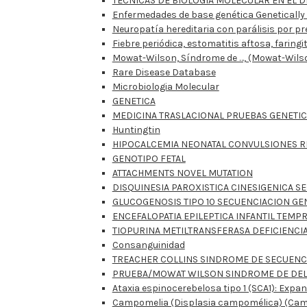
TÉCNICAS DE BIOLOGÍA MOLECULAR EN EL 
Enfermedades de base genética Genetically
Neuropatía hereditaria con parálisis por pr
Fiebre periódica, estomatitis aftosa, faringit
Mowat-Wilson, Síndrome de …, (Mowat-Wils
Rare Disease Database
Microbiologia Molecular
GENETICA
MEDICINA TRASLACIONAL PRUEBAS GENETI
Huntingtin
HIPOCALCEMIA NEONATAL CONVULSIONES R
GENOTIPO FETAL
ATTACHMENTS NOVEL MUTATION
DISQUINESIA PAROXISTICA CINESIGENICA S
GLUCOGENOSIS TIPO 10 SECUENCIACION GE
ENCEFALOPATIA EPILEPTICA INFANTIL TEM
TIOPURINA METILTRANSFERASA DEFICIENCI
Consanguinidad
TREACHER COLLINS SINDROME DE SECUENC
PRUEBA/MOWAT WILSON SINDROME DE DEL
Ataxia espinocerebelosa tipo 1 (SCA1): Expa
Campomelia (Displasia campomélica) (Camp