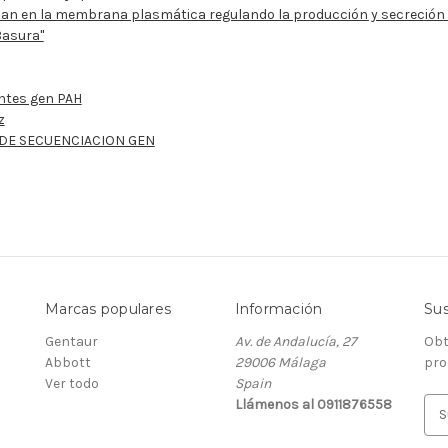
ctúan en la membrana plasmática regulando la producción y secreción 
Basura"
antes gen PAH
z
 DE SECUENCIACION GEN
Marcas populares
Información
Sus
Gentaur
Av. de Andalucía, 27
Obt
Abbott
29006 Málaga
pro
Ver todo
Spain
Llámenos al 0911876558
D
i
r