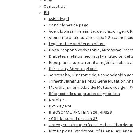
Blog
Contact Us
EN
Aviso legal
Condiciones de pago
Aceruloplasminemia: Secuenciación gen CP
Albinismo oculocutáneo tipo 1: Secuenciaci
Legal notice and terms of use
Dopa-responsive dystonia, Autosomal reces
Diabetes mellitus neonatal y mutación del g
Hiperplasia suprarrenal congénita debida al 
Hereditary Spherocytosis
Sobresalto, Síndrome de: Secuenciación ge
Trimethylaminuria FMO3 Gene Mutation Ana
McArdle, Enfermedad de: Mutaciones gen P
Búsqueda de una prueba diagnóstica
Notch 3
RPS24 gene
RIBOSOMAL PROTEIN S26; RPS26
40S ribosomal protein S7
Osteogenesis Imperfecta in the Old Order 
Pitt Hopkins Syndrome Tcf4 Gene Sequence 