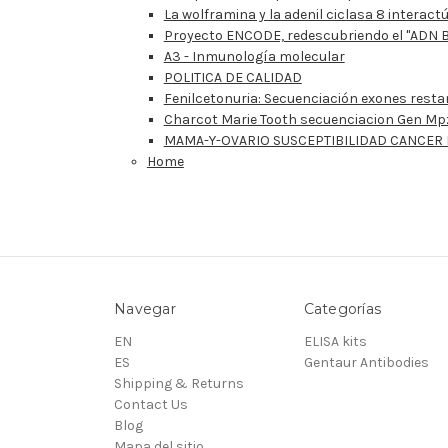
La wolframina y la adenil ciclasa 8 intera
Proyecto ENCODE, redescubriendo el "ADN 
A3 - Inmunología molecular
POLITICA DE CALIDAD
Fenilcetonuria: Secuenciación exones rest
Charcot Marie Tooth secuenciacion Gen Mp
MAMA-Y-OVARIO SUSCEPTIBILIDAD CANCER
Home
Navegar
Categorías
EN
ELISA kits
ES
Gentaur Antibodies
Shipping & Returns
Contact Us
Blog
Mapa del sitio