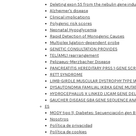
Deleting exon 55 from the nebulin gene in
Alzheimer's disease
Clinical implications
Polygenic risk scores
Neonatal Hypoglycemia
Rapid Detection of Monogenic Causes
Multiplex ligation-dependent probe
GENETIC CONSULTATION PROVIDES
TEL/AML1 rearrangement
Pelizaeus-Merzbacher Disease
PANCREATITIS HEREDITARY PRSS 1-GENE SC
RETT SYNDROME
LIMB-GIRDLE MUSCULAR DYSTROPHY TYPE 1
DYSAUTONOMIA FAMILIAL IKBKA GENE MUTAT
HYDROCEPHALUS X LINKED L1CAM GENE DEL
GAUCHER DISEASE GBA GENE SEQUENCE ANA
ES
MODY tipo 11, Diabetes: Secuenciación gen 
Nosotros
Política de privacidad
Política de cookies