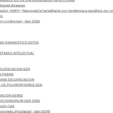
DIAGNÓSTICO DE ENFERMEDADES INFECCIOSAS
 based diseases
esión -HNPP- (Neuropatía hereditaria con tendencia a parálisis por 
is
on syndrome) - Gen ZEB2
CAS DIAGNOSTICO SOTOS
ETRASO INTELECTUAL
ECUENCIACION GEN
N PGAM2
PRANA SECUENCIACION
A DE POLIMORFISMOS GEN
IACION GENES
ECIONESMLPA GEN ZEB2
nsión CAG
omelic dysplasia) - Gen SOX9