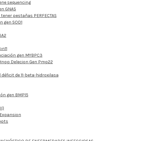
gene sequencing
gen GNAS
s tener pestañas PERFECTAS
ón gen SOD1
6A2
pn11
enciación gen MYBPC3
n Hnpp Delecion Gen Pmp22
déficit de 11-beta-hidroxilasa
ción gen BMP15
I)
 Expansion
epts