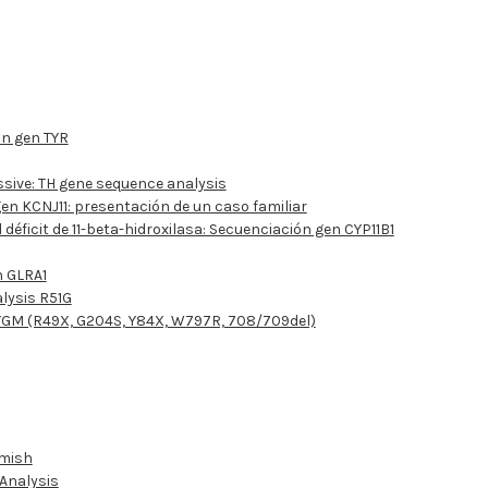
ón gen TYR
sive: TH gene sequence analysis
en KCNJ11: presentación de un caso familiar
déficit de 11-beta-hidroxilasa: Secuenciación gen CYP11B1
n GLRA1
lysis R51G
YGM (R49X, G204S, Y84X, W797R, 708/709del)
Amish
Analysis