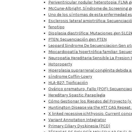
Periventricular nodular heterotopia: FLNA 
McCune-Albright, Síndrome de: Screening 
Uno de los síntomas de esta enfermedad e
Esclerosis lateral amiotrófica: Secuenciaci
fenotipo
Displasia diastrófica: Mutaciones gen SLC2
PTEN: Secuenciación gen PTEN
Leopard Sindrome De Secuenciacion Gen pt
Miocardiopatía hipertrófica familiar: Secu
Neuropatia Hereditaria Sensible La Presio
Hotproperty
Hiperplasia suprarrenal congénita debida al 
síndrome Coffin-Lowry
HLA-B27: Tipificación
Ovárico prematuro, Fallo (POF): Secuencia
Hereditary Spastic Paraplegia
Cómo Gestionar los Riesgos del Proyecto (y I
Huntington Disease via the HTT CAG Repeat
X linked recessive ichthyosis: Current conc
Variant Annotation Integrator
Primary Ciliary Dyskinesia (PCD)