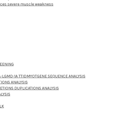
duces severe muscle weakness
REENING
A-LGMD-1A TTIDMYOTGENE SEQUENCE ANALYSIS
IONS ANALYSIS
ETIONS DUPLICATIONS ANALYSIS
LYSIS
BLK