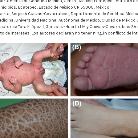
partamento de Genética Médica, Centro Médico Ecatepec, Instituto de 
nicipios, Ecatepec, Estado de México CP 55000, México
erta, Sergio A Cuevas-Covarrubias, Departamento de Genética Médica
dicina, Universidad Nacional Autónoma de México, Ciudad de México 
autores: Toral-López J, González-Huerta LM y Cuevas-Covarrubias SA re
to de intereses: Los autores declaran no tener ningún conflicto de int