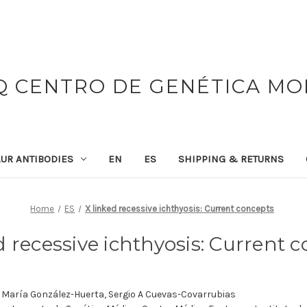
 CENTRO DE GENÉTICA M
UR ANTIBODIES
EN
ES
SHIPPING & RETURNS
Home
ES
X linked recessive ichthyosis: Current concepts
d recessive ichthyosis: Current 
z María González-Huerta, Sergio A Cuevas-Covarrubias