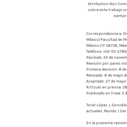
Attribution Non Comm
sobre este trabajo si
siempre
Correspondencia a: Dr
México/Facultad de Me
México CP 06726, Mé
Teléfono: +52-55-2789
Recibido: 22 de novie
Revisión por pares ini
Primera decisión: 8 de
Revisado: 8 de mayo d
Aceptado: 27 de mayo 
Artículo en prensa: 2
Publicado en línea: 2 
Toral-López J, Gonzál
actuales. Mundo J Derma
En la presente revisió