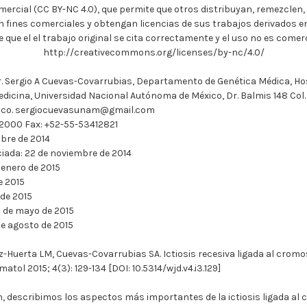
ercial (CC BY-NC 4.0), que permite que otros distribuyan, remezclen
n fines comerciales y obtengan licencias de sus trabajos derivados e
 que el el trabajo original se cita correctamente y el uso no es comerci
http://creativecommons.org/licenses/by-nc/4.0/
. Sergio A Cuevas-Covarrubias, Departamento de Genética Médica, Hos
dicina, Universidad Nacional Autónoma de México, Dr. Balmis 148 Col.
xico. sergiocuevasunam@gmail.com
2000 Fax: +52-55-53412821
mbre de 2014
ciada: 22 de noviembre de 2014
 enero de 2015
e 2015
de 2015
8 de mayo de 2015
de agosto de 2015
ez-Huerta LM, Cuevas-Covarrubias SA. Ictiosis recesiva ligada al cro
tol 2015; 4(3): 129-134 [DOI: 10.5314/wjd.v4.i3.129]
n, describimos los aspectos más importantes de la ictiosis ligada al