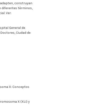
, adapten, construyan
n diferentes términos,
al. Ver:
pital General de
 Doctores, Ciudad de
mosoma X: Conceptos
 cromosoma X (XLI) y