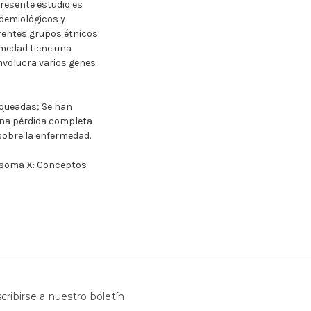
presente estudio es
idemiológicos y
rentes grupos étnicos.
rmedad tiene una
nvolucra varios genes
nqueadas; Se han
una pérdida completa
 sobre la enfermedad.
mosoma X: Conceptos
cribirse a nuestro boletín