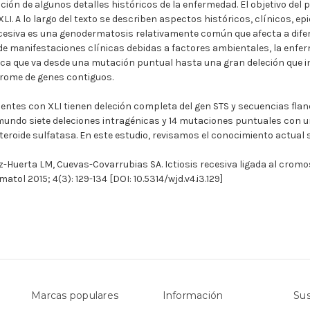
ón de algunos detalles históricos de la enfermedad. El objetivo del 
XLI. A lo largo del texto se describen aspectos históricos, clínicos, ep
ecesiva es una genodermatosis relativamente común que afecta a dife
de manifestaciones clínicas debidas a factores ambientales, la enfe
ca que va desde una mutación puntual hasta una gran deleción que i
rome de genes contiguos.
ientes con XLI tienen deleción completa del gen STS y secuencias fla
mundo siete deleciones intragénicas y 14 mutaciones puntuales con 
esteroide sulfatasa. En este estudio, revisamos el conocimiento actual
ez-Huerta LM, Cuevas-Covarrubias SA. Ictiosis recesiva ligada al cro
tol 2015; 4(3): 129-134 [DOI: 10.5314/wjd.v4.i3.129]
Marcas populares
Información
Sus