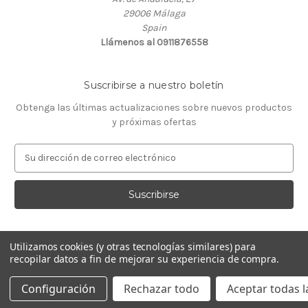
29006 Málaga
Spain
Llámenos al 0911876558
Suscribirse a nuestro boletín
Obtenga las últimas actualizaciones sobre nuevos productos
y próximas ofertas
D
i
r
e
c
c
i
Utilizamos cookies (y otras tecnologías similares) para
ó
recopilar datos a fin de mejorar su experiencia de compra.
Con la tecnología de
BigCommerce
n
© 2026 GeneTaq Centro de Genética Molecular
d
Configuración
Rechazar todo
Aceptar todas l
e