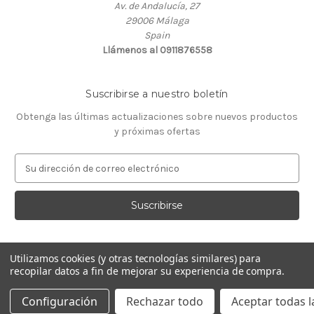
Av. de Andalucía, 27
29006 Málaga
Spain
Llámenos al 0911876558
Suscribirse a nuestro boletín
Obtenga las últimas actualizaciones sobre nuevos productos
y próximas ofertas
D
i
r
e
c
c
i
Utilizamos cookies (y otras tecnologías similares) para
ó
recopilar datos a fin de mejorar su experiencia de compra.
Con la tecnología de
BigCommerce
n
© 2026 GeneTaq Centro de Genética Molecular
d
Configuración
Rechazar todo
Aceptar todas l
e