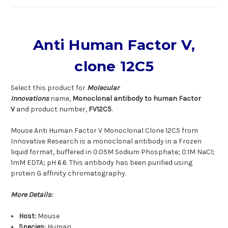
Anti Human Factor V,
clone 12C5
Select this product for
Molecular
Innovations
name,
Monoclonal antibody to human Factor
V
and product number,
FV12C5
.
Mouse Anti Human Factor V Monoclonal Clone 12C5 from
Innovative Research is a monoclonal antibody in a Frozen
liquid format, buffered in 0.05M Sodium Phosphate; 0.1M NaCl;
1mM EDTA; pH 6.6. This antibody has been purified using
protein G affinity chromatography.
More Details:
Host:
Mouse
Species:
Human