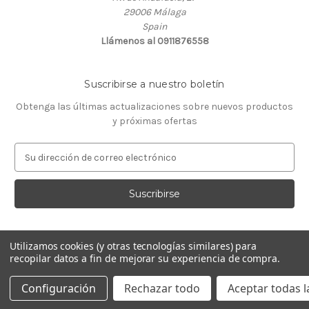
29006 Málaga
Spain
Llámenos al 0911876558
Suscribirse a nuestro boletín
Obtenga las últimas actualizaciones sobre nuevos productos
y próximas ofertas
D
i
r
e
c
c
i
Utilizamos cookies (y otras tecnologías similares) para
ó
recopilar datos a fin de mejorar su experiencia de compra.
Con la tecnología de
BigCommerce
n
© 2026 GeneTaq Centro de Genética Molecular
d
Configuración
Rechazar todo
Aceptar todas l
e