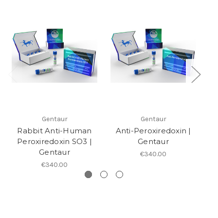
Gentaur
Gentaur
Rabbit Anti-Human
Anti-Peroxiredoxin |
An
Peroxiredoxin SO3 |
Gentaur
Gentaur
€340.00
€340.00