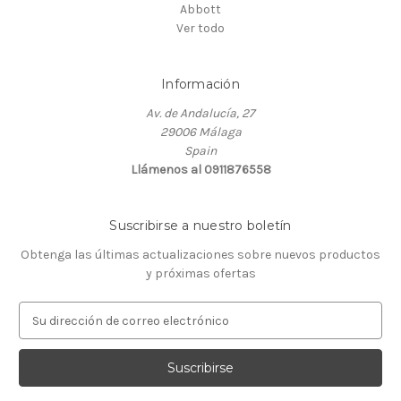
Abbott
Ver todo
Información
Av. de Andalucía, 27
29006 Málaga
Spain
Llámenos al 0911876558
Suscribirse a nuestro boletín
Obtenga las últimas actualizaciones sobre nuevos productos
y próximas ofertas
D
i
r
e
c