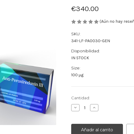
€340.00
(Aún no hay rese
SKU:
341-LF-PA0030-GEN
Disponibilidad:
IN STOCK
Size:
100 µg
Cantidad
Cantidad:
actual
Disminuir
Aumentar
de
la
la
existencias:
cantidad
cantidad
de
de
Anti-
Anti-
Peroxiredoxin
Peroxiredoxin
III
III