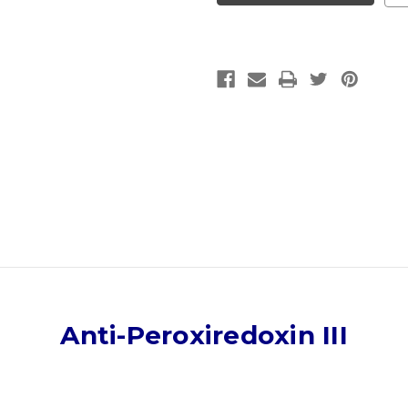
|
|
Gentaur
Gentaur
Anti-Peroxiredoxin III