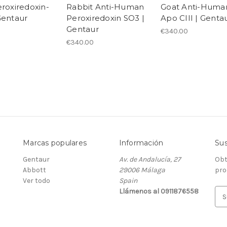
eroxiredoxin-
Rabbit Anti-Human
Goat Anti-Huma
Gentaur
Peroxiredoxin SO3 |
Apo CIII | Genta
Gentaur
€340.00
€340.00
Marcas populares
Información
Sus
Gentaur
Av. de Andalucía, 27
Obt
Abbott
29006 Málaga
pro
Ver todo
Spain
Llámenos al 0911876558
D
i
r
e