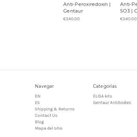
Anti-Peroxiredoxin |
Anti-P
Gentaur
SO3 | 
€340.00
€340.00
Navegar
Categorías
EN
ELISA kits
ES
Gentaur Antibodies
Shipping & Returns
Contact Us
Blog
Mapa del sitio