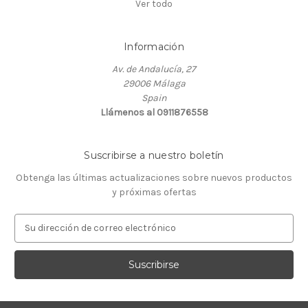
Ver todo
Información
Av. de Andalucía, 27
29006 Málaga
Spain
Llámenos al 0911876558
Suscribirse a nuestro boletín
Obtenga las últimas actualizaciones sobre nuevos productos
y próximas ofertas
D
i
r
e
c
c
i