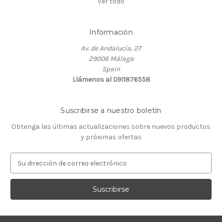
Ver todo
Información
Av. de Andalucía, 27
29006 Málaga
Spain
Llámenos al 0911876558
Suscribirse a nuestro boletín
Obtenga las últimas actualizaciones sobre nuevos productos
y próximas ofertas
D
i
r
e
c
c
i