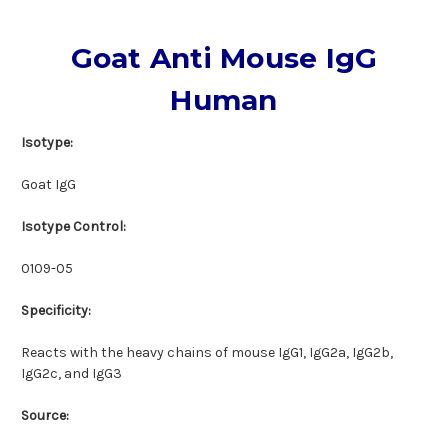
Goat Anti Mouse IgG
Human
Isotype:
Goat IgG
Isotype Control:
0109-05
Specificity:
Reacts with the heavy chains of mouse IgG1, IgG2a, IgG2b,
IgG2c, and IgG3
Source: