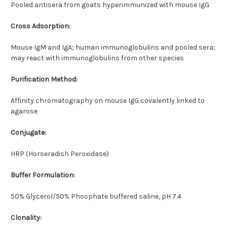
Pooled antisera from goats hyperimmunized with mouse IgG
Cross Adsorption:
Mouse IgM and IgA; human immunoglobulins and pooled sera;
may react with immunoglobulins from other species
Purification Method:
Affinity chromatography on mouse IgG covalently linked to
agarose
Conjugate:
HRP (Horseradish Peroxidase)
Buffer Formulation:
50% Glycerol/50% Phosphate buffered saline, pH 7.4
Clonality: