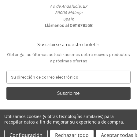
Av. de Andalucía, 27
29006 Málaga
Spain
Llámenos al 0911876558
Suscribirse a nuestro boletín
Obtenga las últimas actualizaciones sobre nuevos productos
y próximas ofertas
D
i
r
e
c
c
i
Utilizamos cookies (y otras tecnologías similares) para
ó
recopilar datos a fin de mejorar su experiencia de compra.
Con la tecnología de
BigCommerce
n
© 2026 GeneTaq Centro de Genética Molecular
d
Configuración
Rechazar todo
Aceptar todas l