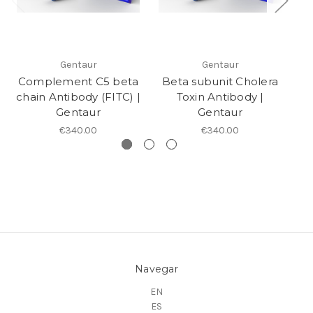
Gentaur
Gentaur
Complement C5 beta
Beta subunit Cholera
Z
chain Antibody (FITC) |
Toxin Antibody |
Gentaur
Gentaur
€340.00
€340.00
Navegar
EN
ES