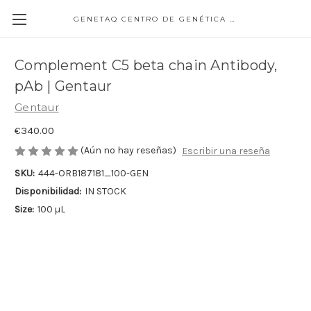
GENETAQ CENTRO DE GENÉTICA MOLECULAR
Complement C5 beta chain Antibody,
pAb | Gentaur
Gentaur
€340.00
(Aún no hay reseñas)
Escribir una reseña
SKU:
444-ORB187181_100-GEN
Disponibilidad:
IN STOCK
Size:
100 µL