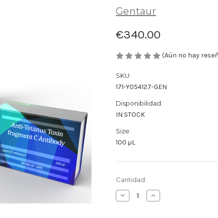
Gentaur
€340.00
(Aún no hay rese
SKU:
171-Y054127-GEN
Disponibilidad:
IN STOCK
Size:
100 µL
Cantidad
Cantidad:
actual
Disminuir
Aumentar
de
la
la
existencias:
cantidad
cantidad
de
de