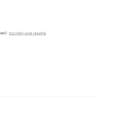
ñas)
Escribir una reseña