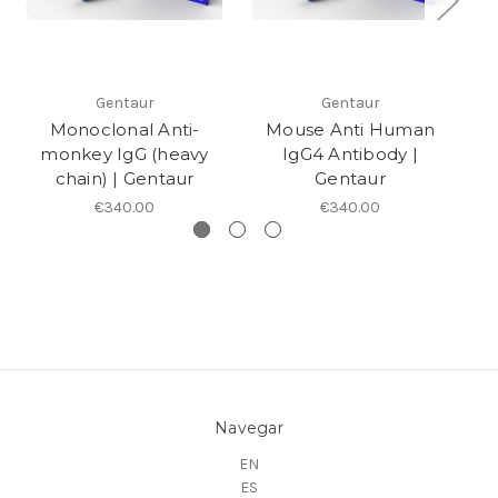
Gentaur
Gentaur
Monoclonal Anti-
Mouse Anti Human
An
monkey IgG (heavy
IgG4 Antibody |
C
chain) | Gentaur
Gentaur
€340.00
€340.00
Navegar
EN
ES