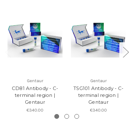
Gentaur
Gentaur
CD81 Antibody - C-
TSG101 Antibody - C-
An
terminal region |
terminal region |
Gentaur
Gentaur
€340.00
€340.00