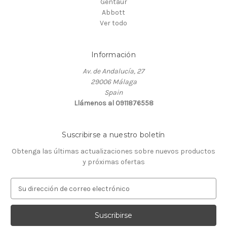
Gentaur
Abbott
Ver todo
Información
Av. de Andalucía, 27
29006 Málaga
Spain
Llámenos al 0911876558
Suscribirse a nuestro boletín
Obtenga las últimas actualizaciones sobre nuevos productos
y próximas ofertas
D
i
r
e
c