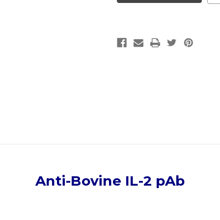
2
2
pAb
pAb
|
|
Gentaur
Gentaur
Anti-Bovine IL-2 pAb