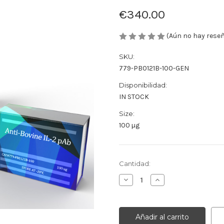
€340.00
(Aún no hay rese
SKU:
779-PB0121B-100-GEN
Disponibilidad:
IN STOCK
Size:
100 µg
Cantidad
Cantidad:
actual
Disminuir
Aumentar
de
la
la
existencias:
cantidad
cantidad
de
de
Anti-
Anti-
Bovine
Bovine
IL-
IL-