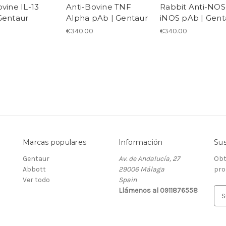
vine IL-13
Anti-Bovine TNF
Rabbit Anti-NOS
Gentaur
Alpha pAb | Gentaur
iNOS pAb | Gent
€340.00
€340.00
Marcas populares
Información
Sus
Gentaur
Av. de Andalucía, 27
Obt
Abbott
29006 Málaga
pro
Ver todo
Spain
Llámenos al 0911876558
D
i
r
e