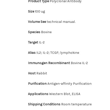
Product Type
Polyclonal Antibody
Size
100 ug
Volume See
technical manual.
Species
Bovine
Target
IL-2
Alias
IL2; IL-2; TCGF; lymphokine
Immunogen Recombinant
Bovine IL-2
Host
Rabbit
Purification
Antigen-affinity Purification
Applications
Western Blot, ELISA
Shipping Conditions
Room temperature