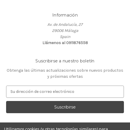
Información
Av. de Andalucía, 27
29006 Málaga
Spain
Llámenos al 0911876558
Suscribirse a nuestro boletín
Obtenga las últimas actualizaciones sobre nuevos productos
y próximas ofertas
D
i
r
e
c
c
i
Utilizamos cookies (y otras tecnologías similares) para