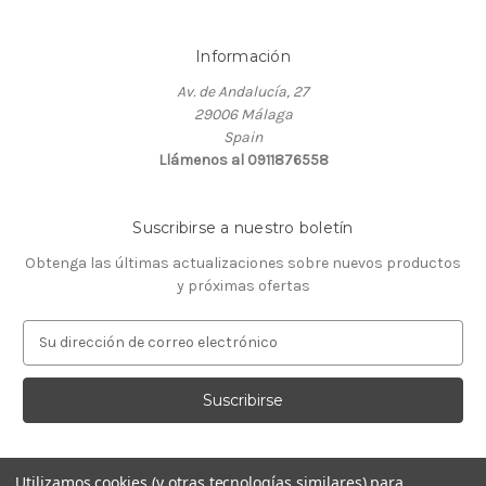
Información
Av. de Andalucía, 27
29006 Málaga
Spain
Llámenos al 0911876558
Suscribirse a nuestro boletín
Obtenga las últimas actualizaciones sobre nuevos productos
y próximas ofertas
D
i
r
e
c
c
i
Utilizamos cookies (y otras tecnologías similares) para