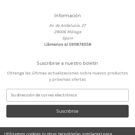
Información
Av. de Andalucía, 27
29006 Málaga
Spain
Llámenos al 0911876558
Suscribirse a nuestro boletín
Obtenga las últimas actualizaciones sobre nuevos productos
y próximas ofertas
D
i
r
e
c
c
i
Utilizamos cookies (y otras tecnologías similares) para