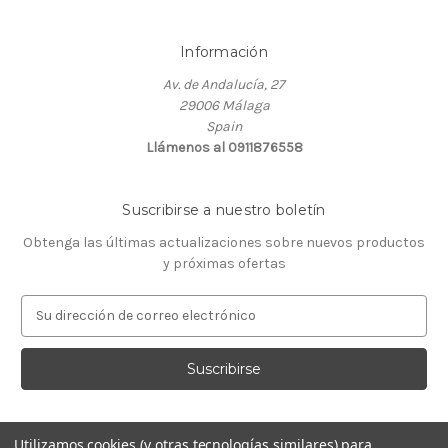
Información
Av. de Andalucía, 27
29006 Málaga
Spain
Llámenos al 0911876558
Suscribirse a nuestro boletín
Obtenga las últimas actualizaciones sobre nuevos productos
y próximas ofertas
D
i
r
e
c
c
i
Utilizamos cookies (y otras tecnologías similares) para