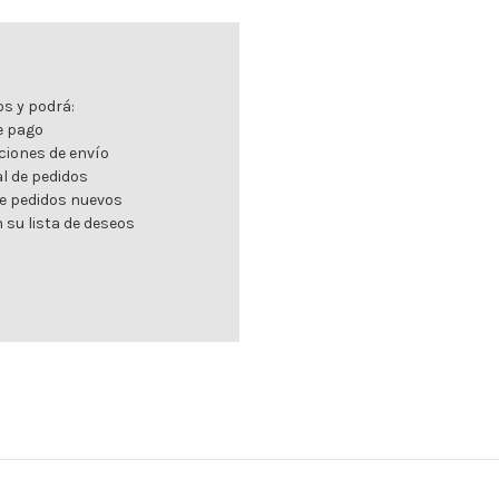
s y podrá:
de pago
ciones de envío
al de pedidos
e pedidos nuevos
 su lista de deseos