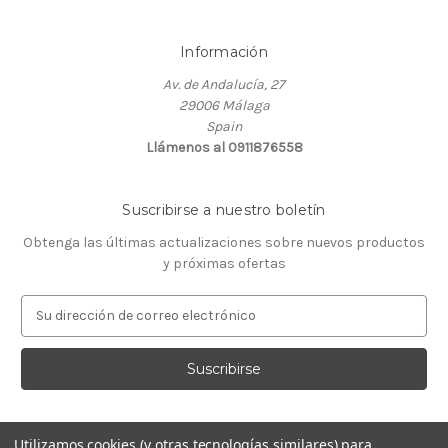
Información
Av. de Andalucía, 27
29006 Málaga
Spain
Llámenos al 0911876558
Suscribirse a nuestro boletín
Obtenga las últimas actualizaciones sobre nuevos productos
y próximas ofertas
D
i
r
e
c
c
i
Utilizamos cookies (y otras tecnologías similares) para