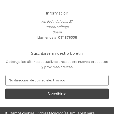
Información
Av. de Andalucía, 27
29006 Málaga
Spain
Llámenos al 0911876558
Suscribirse a nuestro boletín
Obtenga las últimas actualizaciones sobre nuevos productos
y próximas ofertas
D
i
r
e
c
c
i
Utilizamos cookies (y otras tecnologías similares) para