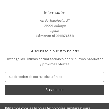
Información
Av. de Andalucía, 27
29006 Málaga
Spain
Llámenos al 0911876558
Suscribirse a nuestro boletín
Obtenga las últimas actualizaciones sobre nuevos productos
y próximas ofertas
D
i
r
e
c
c
i
Utilizamos cookies (y otras tecnologías similares) para