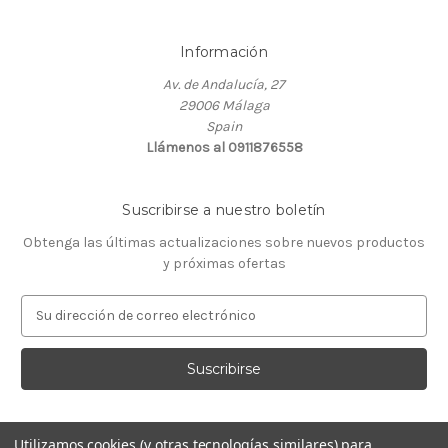
Información
Av. de Andalucía, 27
29006 Málaga
Spain
Llámenos al 0911876558
Suscribirse a nuestro boletín
Obtenga las últimas actualizaciones sobre nuevos productos
y próximas ofertas
D
i
r
e
c
c
i
Utilizamos cookies (y otras tecnologías similares) para