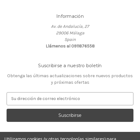
Información
Av. de Andalucía, 27
29006 Málaga
Spain
Llámenos al 0911876558
Suscribirse a nuestro boletín
Obtenga las últimas actualizaciones sobre nuevos productos
y próximas ofertas
D
i
r
e
c
c
i
Utilizamos cookies (y otras tecnologías similares) para