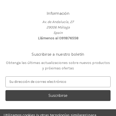
Información
Av. de Andalucía, 27
29006 Málaga
Spain
Llámenos al 0911876558
Suscribirse a nuestro boletín
Obtenga las últimas actualizaciones sobre nuevos productos
y próximas ofertas
D
i
r
e
c
c
i
Utilizamos cookies (y otras tecnologías similares) para