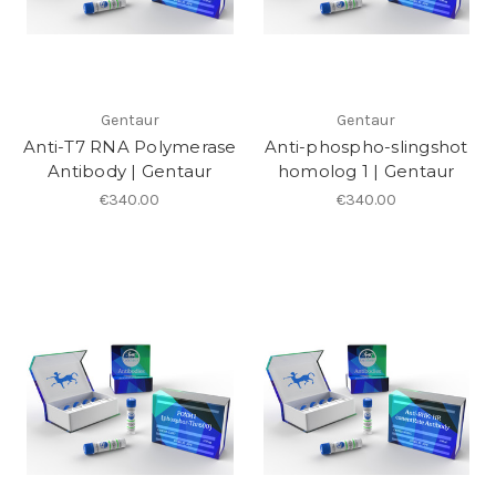
Gentaur
Gentaur
Anti-T7 RNA Polymerase
Anti-phospho-slingshot
Antibody | Gentaur
homolog 1 | Gentaur
€340.00
€340.00