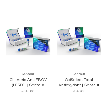
Gentaur
Gentaur
Chimeric Anti EBOV
OxiSelect Total
(H13F6) | Gentaur
Antioxydant | Gentaur
€340.00
€340.00