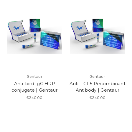
Gentaur
Gentaur
Anti-bird IgG HRP
Anti-FGF5 Recombinant
conjugate | Gentaur
Antibody | Gentaur
€340.00
€340.00