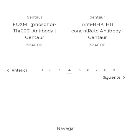
Gentaur
Gentaur
FOXM1 (phosphor-
Anti-BHK: HR
Thr600) Antibody |
conentRate Antibody |
Gentaur
Gentaur
€340.00
€340.00
1
2
3
4
5
6
7
8
9
Anterior
Siguiente
Navegar