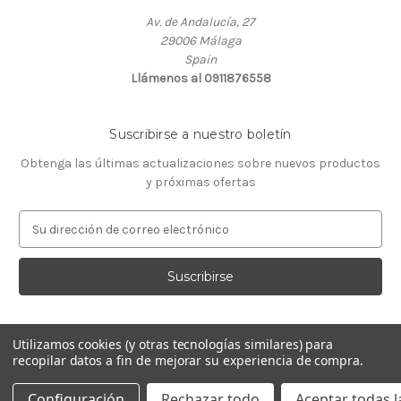
Av. de Andalucía, 27
29006 Málaga
Spain
Llámenos al 0911876558
Suscribirse a nuestro boletín
Obtenga las últimas actualizaciones sobre nuevos productos
y próximas ofertas
D
i
r
e
c
c
i
Utilizamos cookies (y otras tecnologías similares) para
ó
recopilar datos a fin de mejorar su experiencia de compra.
Con la tecnología de
BigCommerce
n
© 2026 GeneTaq Centro de Genética Molecular
d
Configuración
Rechazar todo
Aceptar todas l