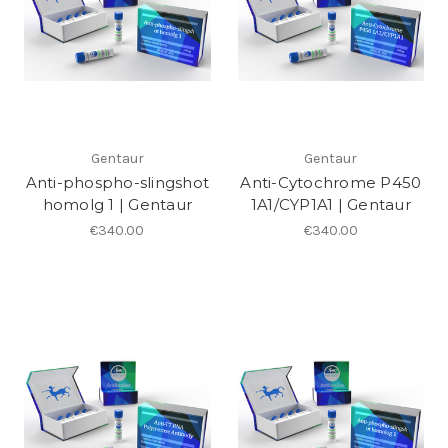
Gentaur
Gentaur
Anti-phospho-slingshot
Anti-Cytochrome P450
homolg 1 | Gentaur
1A1/CYP1A1 | Gentaur
€340.00
€340.00